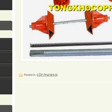
Posted in:
CỐP PHA NHỰA