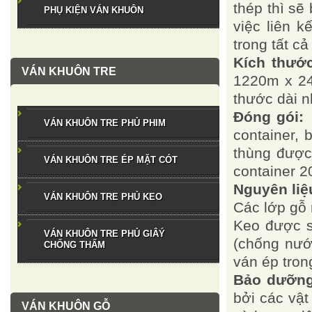
thép thì s
PHỤ KIỆN VÁN KHUÔN
việc liên k
trong tất c
Kích thước
VÁN KHUÔN TRE
1220m x 24
thước dài 
Đóng gói:
V
VÁN KHUÔN TRE PHỦ PHIM
container, 
thùng được
VÁN KHUÔN TRE ÉP MẶT CÓT
container 2
Nguyên liệ
VÁN KHUÔN TRE PHỦ KEO
Các lớp gỗ 
Keo được s
VÁN KHUÔN TRE PHỦ GIÂÝ
(chống nướ
CHỐNG THẤM
ván ép trong
Bảo dưỡng
bởi các vật
VÁN KHUÔN GỖ