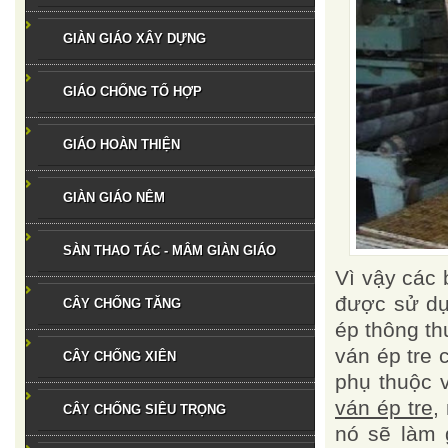
GIÀN GIÁO XÂY DỰNG
GIÁO CHỐNG TỔ HỢP
GIÁO HOÀN THIỆN
GIÀN GIÁO NÊM
SÀN THAO TÁC - MÂM GIÀN GIÁO
Vì vậy các 
được sử dụ
CÂY CHỐNG TĂNG
ép thông th
ván ép tre 
CÂY CHỐNG XIÊN
phụ thuộc 
ván ép tre
,
CÂY CHỐNG SIÊU TRỌNG
nó sẽ làm 