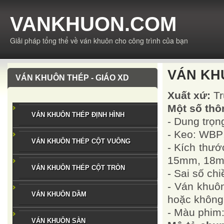
VANKHUON.COM
Giải pháp tổng thể về ván khuôn cho công trình của bạn
VÁN KH
VÁN KHUÔN THÉP - GIÁO XD
Xuất xứ:
Tr
Một số thô
VÁN KHUÔN THÉP ĐỊNH HÌNH
- Dung trọ
- Keo: WBP
VÁN KHUÔN THÉP CỘT VUÔNG
- Kích thư
15mm, 18m
VÁN KHUÔN THÉP CỘT TRÒN
- Sai số ch
- Ván khu
VÁN KHUÔN DẦM
hoặc không
- Màu phim:
VÁN KHUÔN SÀN