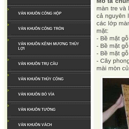
Mô tả chu
màn tre và 
VÁN KHUÔN CỐNG HỘP
cả nguyên l
các lớp màn
VÁN KHUÔN CỐNG TRÒN
mặt:
- Bề mặt gỗ
VÁN KHUÔN KÊNH MƯƠNG THỦY
- Bề mặt gỗ
LỢI
- Bề mặt gỗ
- Cây phon
VÁN KHUÔN TRỤ CẦU
mài mòn của
VÁN KHUÔN THỦY CÔNG
VÁN KHUÔN BÓ VỈA
VÁN KHUÔN TƯỜNG
VÁN KHUÔN VÁCH