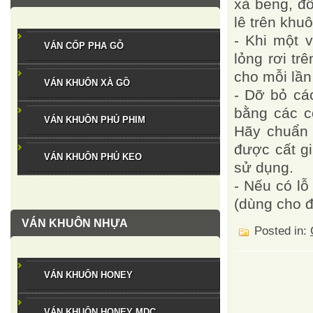
xà beng, đô
lê trên khu
- Khi một 
VÁN CỐP PHA GỖ
lỏng rơi t
cho mỗi lần
VÁN KHUÔN XÀ GỒ
- Dỡ bỏ c
bằng các c
VÁN KHUÔN PHỦ PHIM
Hãy chuẩn 
được cất gi
VÁN KHUÔN PHỦ KEO
sử dụng.
- Nếu có lỗ
(dùng cho đ
VÁN KHUÔN NHỰA
Posted in:
VÁN KHUÔN HONEY
VÁN KHUÔN HONEY MDC